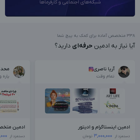
شبکه‌های اجتماعی و کارفرماها
338 متخصص آماده برای کمک به پیج شما
آیا نیاز به ادمین
حرفه‌ای
دارید؟
آریا ناصری
محدث
تمام وقت
پاره 
ادمین اینستاگرام و ادیتور
ادمین متخص
,000
3,000,000
دستمزد از
تومان
دستمزد از