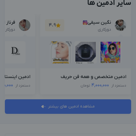
سایر ادمین ها
نگین سیفی
فرناز ام
4.9
دورکاری
دورکاری
ادمین متخصص و همه فن حریف
ادمین اینستاگرا
,000,000
4,000,000
دستمزد از
تومان
دستمزد از
مشاهده ادمین های بیشتر