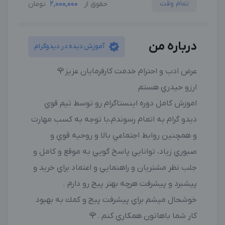
تمام وقت
2,000,000
حقوق از
تومان
درباره من
آموزش دیده در دیدوگرام
عرض ادب و احترام خدمت كارفرمايان عزيز🌹
ارزو حيدري هستم
اموزش كامل دوره اينستاگرام رو توسط تيم قوي
ديدو گرام به اتمام رسوندم،با توجه به كسب مهارت
و همچنين روابط اجتماعي بالا و روحيه قوي و
صبوري زياد، توانايي پاسخ گويي به موقع و كامل و
جلب نظر مشتريان و راهنمايي و اعتماد براي خريد و
پيشبرد و پيشرفت هرچه بهتر پيج رو دارم .
خوشحال ميشم براي پيشرفت پيج و كمك به بهبود
كار شما باهاتون همكاري كنم .🌹