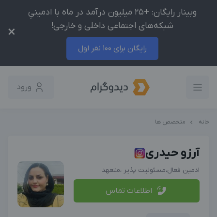
وبینار رایگان: +25 میلیون درآمد در ماه با ادمینیِ
شبکه‌های اجتماعی داخلی و خارجی!
×
رایگان برای 100 نفر اول
ورود
خانه
متخصص ها
آرزو حیدری
ادمين فعال،مسئوليت پذير ،متعهد
اطلاعات تماس