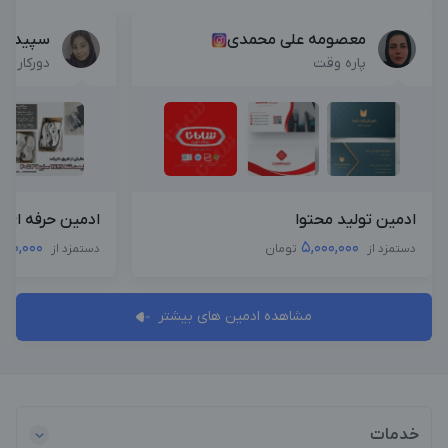
معصومه علی محمدی
سپیده 
پاره وقت
دورکاری
ادمین تولید محتوا
ادمین حرفه ای ا
000,000
5,000,000
دستمزد از
تومان
دستمزد از
مشاهده ادمین های بیشتر
خدمات