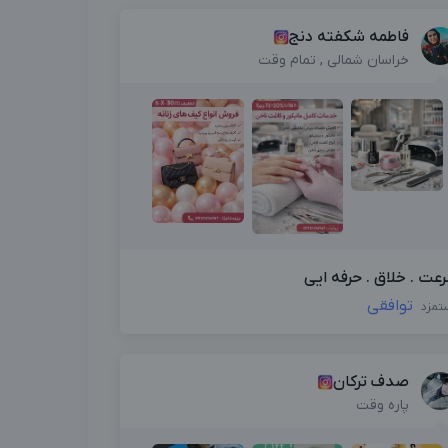
فاطمه شکفته دنج
خراسان شمالی , تمام وقت
عت . خلاق . حرفه ایی
توافقی
تمزد
صدف ترکان
پاره وقت