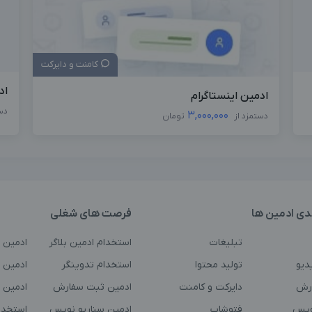
کامنت و دایرکت
اد
ادمین اینستاگرام
دس
3,000,000
دستمزد از
تومان
دی ادمین ها
فرصت های شغلی
تبلیغات
استخدام ادمین بلاگر
ادمین 
دیو
تولید محتوا
استخدام تدوینگر
ادمین ت
رش
دایرکت و کامنت
ادمین ثبت سفارش
ادمین 
ویس
فتوشاپ
ادمین سناریو نویس
استخدا