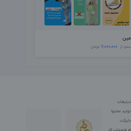
مین
7,000,000
تمزد از
تومان
تبلیغات
ولید محتوا
دایرکت
م فتوشاپ کار