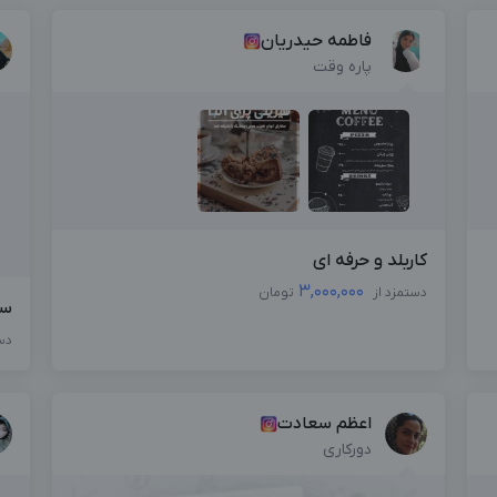
فاطمه حیدریان
پاره وقت
کاربلد و حرفه ای
3,000,000
دستمزد از
تومان
سر
دس
اعظم سعادت
دورکاری