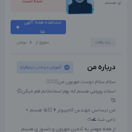
شده است.
ای هستم.
مشاهده همه آگهی
ها
پاره وقت
8
حقوق از
تومان
درباره من
آموزش دیده در دیدوگرام
سلام سلام دوست مهربون من🙋‍♀️🙋‍♂️
اسماء پورعلی هستم که بهم اسماءخانم هم میگن😊
🥰
من لیسانس مهندس کامپیوتر👩🏻‍💻 هستم +
ناجی شنا 🌊🥽
از همه مهمتر یه آدمین مهربون و دلسوز ی هستم