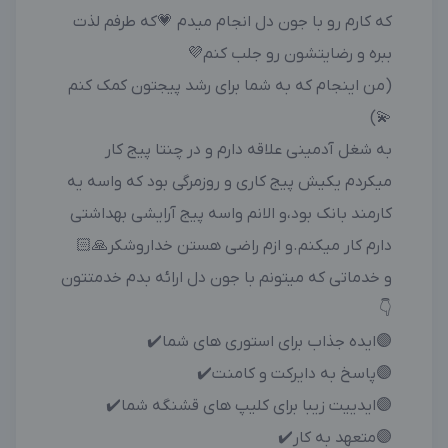
که کارم رو با جون دل انجام میدم 💗که طرفم لذت
ببره و رضایتشون رو جلب کنم💜
(من اینجام که به شما برای رشد پیجتون کمک کنم
💫)
به شغل آدمینی علاقه دارم و در چنتا پیج کار
میکردم یکیش پیج کاری و روزمرگی بود که واسه یه
کارمند بانک بود،و الانم واسه پیج آرایشی بهداشتی
دارم کار میکنم.و ازم راضی هستن خداروشکر🙏🏻
و خدماتی که میتونم با جون دل ارائه بدم خدمتتون
👇
🟣ایده جذاب برای استوری های شما✔️
🟣پاسخ به دایرکت و کامنت✔️
🟣ایدییت زیبا برای کلیپ های قشنگه شما✔️
🟣متعهد به کار✔️