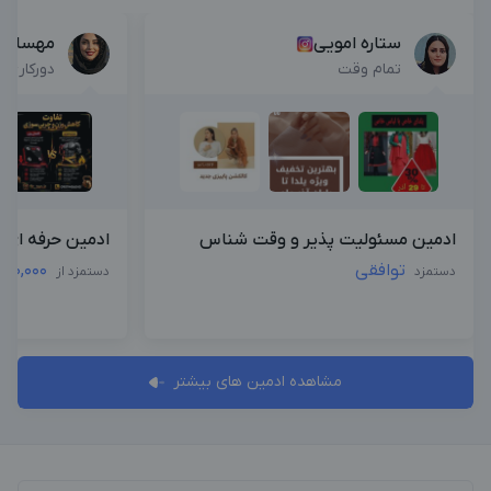
ستاره امویی
مهسا ا
تمام وقت
دورکاری
ادمین مسئولیت پذیر و وقت شناس
ادمین حرفه ای|
توافقی
000,000
دستمزد
دستمزد از
مشاهده ادمین های بیشتر