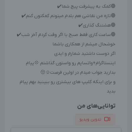
🟣کمک به پیشرفت پیج شما✔️
🟣تازه من نقاشی هم بلدم میتونم کمکتون کنم✔️
🟣هشتنگ گذاری✔️
🟣ساعت کاری فقط صبح یا اگر وقت کردم آخر شب✔️
خوشحال میشم از همکاری باشما
اگر دوست داشتید شمارم و ایدی
اینستاگرام+واتساپم رو واستون گذاشتم 💠پیام
بدارید جواب میدم در اولین فرصت☺️😚
و برای اینکه کلیپ های بیشتری رو ببینید بهم پیام
بدید
توانایی‌های من
تدوین ویدیو