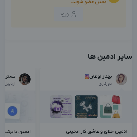
ادمین عضو شوید.
ورود
سایر ادمین ها
بهناز اوطان
نسترن ا
دورکاری
اردبیل , 
ادمین خلاق و عاشق کار ادمینی
ادمین دایرکت 