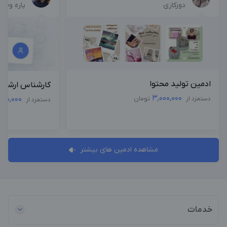
دورکاری
پاره وقت
ادمین تولید محتوا
کارشناس ارشد م
3,000,000
,500,000
دستمزد از
تومان
دستمزد از
مشاهده ادمین های بیشتر
خدمات