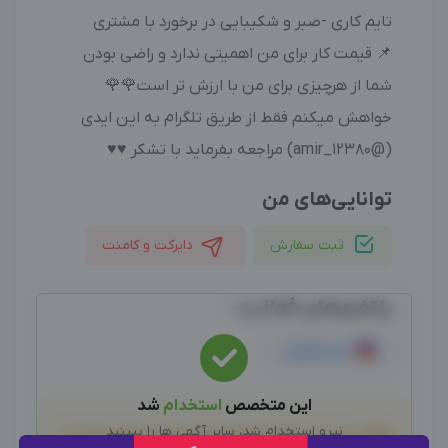
تایم کاری -صبر و شکیبایی در برخورد با مشتری
📌 قیمت کار برای من اهمیتی ندارد و راضی بودن
شما از هرچیزی برای من با ارزش تر است🌹🌹
خواهش میکنم فقط از طریق تلگرام به این ایدی
(@amir_12380) مراجعه بفرماید با تشکر ♥️♥️
توانایی‌های من
ثبت سفارش
دایرکت و کامنت
پلتفرم‌های فعالیت
اینستاگرام
این متخصص
استخدام
شد
نیرو استخدام شد، سایر آگهی ها را ببینید
لطفاً پیش از انجام معامله و هر نوع پرداخت وجه، از