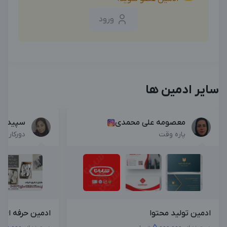
ورود
سایر ادمین ها
معصومه علی محمدی
سپیده 
پاره وقت
دورکاری
ادمین تولید محتوا
ادمین حرفه ای ا