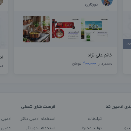
دورکاری
کت
خانم علی نژاد
اد
200,000
دستمزد از
تومان
دس
دی ادمین ها
فرصت های شغلی
تبلیغات
استخدام ادمین بلاگر
ادمین 
دیو
تولید محتوا
استخدام تدوینگر
ادمین ت