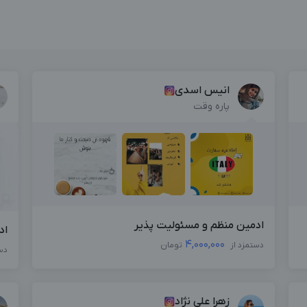
انیس اسدی
پاره وقت
ادمین منظم و مسئولیت پذیر
اد
4,000,000
دستمزد از
تومان
دس
زهرا علی نژاد