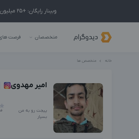
وبینار رایگان: +25 میلیون درآمد در ماه با ادمینیِ شبکه‌های اجتماعی داخلی و خارجی!
متخصصان
فرصت های
خانه
متخصص ها
امیر مهدوی
پیجت رو به من
فع
بسپار