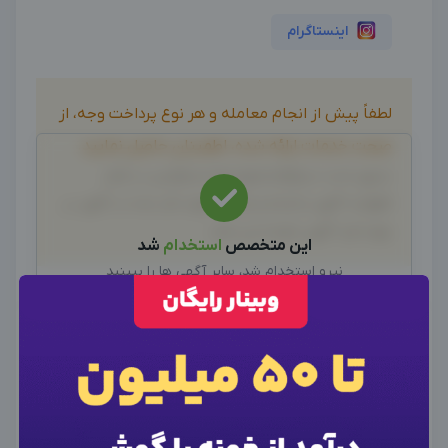
اینستاگرام
لطفاً پیش از انجام معامله و هر نوع پرداخت وجه، از
صحت خدمات ارائه شده، اطمینان حاصل نمایید.
بدیهی است دیدوگرام هیچ نوع مسئولیتی در قبال
اظهارات آگهی نداشته و صحت موارد ذکر شده در آگهی، بر
عهده فرد آگهی دهنده می باشد.
این متخصص
استخدام
شد
نیرو استخدام شد، سایر آگهی ها را ببینید
سایر متخصصین
تجربه همکاری خود با این ادمین "امیر مهدی
×
ورود به حساب کاربری
×
اطلاعات تماس
دوستکانی" را با ما به اشتراک بگذارید
×
وارد حساب کاربری شوید
خواهشمندیم برای ارتباط با ادمین از طریق واتساپ یا
برای نمایش اطلاعات ادمین، از دکمه زیر برای ورود
شماره موبایل خود را وارد کنید
تماس تلفنی اقدام کنید، این بخش برای درج تجربه