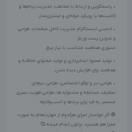
• پاسخگویی و ارتباط با مخاطب: مدیریت پیام‌ها و
کامنت‌ها با رویکرد حرفه‌ای و مشتری‌مدار.
• ادمینی اینستاگرام: مدیریت کامل صفحات، طراحى
و تدوين پست وريلز،
استورى هدفمند متناسب با نياز ييج.
• تولید محتوا: ایده‌پردازی و تولید محتوای خلاقانه و
هدفمند برای افزایش دیده شدن.
• طراحی بنر و لوگو اختصاصی: طراحى بنرهاى
تخفيف، مسابقه و جشنواره ها، طراحی هویت بصری
منحصر به فرد برای برندها و کسب‌وکارها.
🔴 اگر خواستار اجرای هرکدوم از مهارت‌هام به صورت
مجزا هم هستید، براتون انجام میشه 🥰