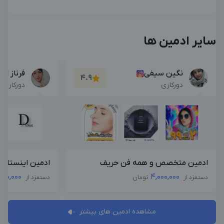
سایر ادمین ها
نگین سیفی
فرناز ام
4.9
دورکاری
دورکاری
ادمین متخصص و همه فن حریف
ادمین اینستاگرا
,000,000
4,000,000
دستمزد از
تومان
دستمزد از
مشاهده ادمین های بیشتر