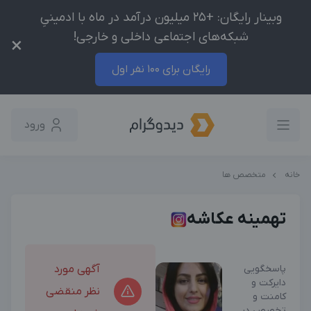
وبینار رایگان: +25 میلیون درآمد در ماه با ادمینیِ
شبکه‌های اجتماعی داخلی و خارجی!
×
رایگان برای 100 نفر اول
ورود
خانه
متخصص ها
تهمینه عکاشه
پاسخگویی
آگهی مورد
دایرکت و
نظر منقضی
کامنت و
تخصص در