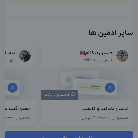
سایر ادمین ها
حسین نیکنام
سمیه نو
فارس , پاره وقت
تهران , پ
کامنت و دایرکت
ادمین دایرکت و کامنت
ادمین ثبت سفا
000,000
3,000,000
دستمزد از
تومان
دستمزد از