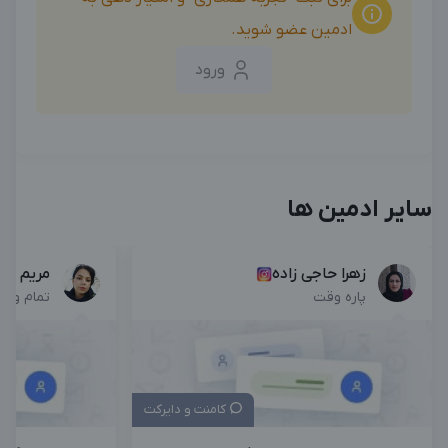
ادمین عضو شوید.
ورود
سایر ادمین ها
زهرا حاجی زاده
مریم قرب
پاره وقت
تمام وق
کامنت و دایرکت