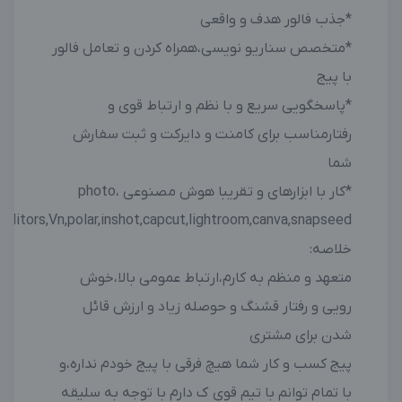
*جذب فالور هدف و واقعی
*متخصص سناریو نویسی،همراه کردن و تعامل فالور
با پیج
*پاسخگویی سریع و با نظم و ارتباط قوی و
رفتارمناسب برای کامنت و دایرکت و ثبت سفارش
شما
*کار با ابزارهای و تقریبا هوش مصنوعی ،photo
editors,Vn,polar,inshot,capcut,lightroom,canva,snapseed
خلاصه:
متعهد و منظم به کارم،ارتباط عمومی بالا،خوش
رویی و رفتار قشنگ و حوصله زیاد و ارزش قائل
شدن برای مشتری
پیج کسب و کار شما هیچ فرقی با پیج خودم نداره،و
با تمام توانم با تیم قوی ک دارم با توجه به سلیقه