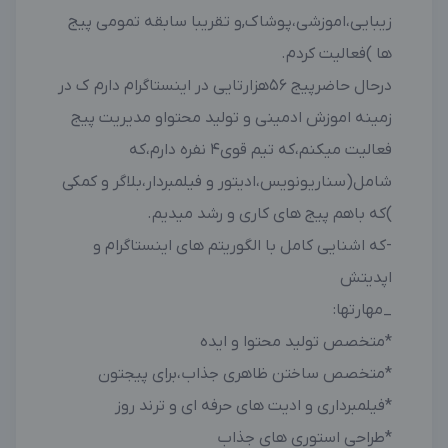
زیبایی،اموزشی،پوشاک,و تقریبا سابقه تمومی پیج
ها )فعالیت کردم.
درحال حاضرپیج ۵۶هزارتایی در اینستاگرام دارم ک در
زمینه اموزش ادمینی و تولید محتواو مدیریت پیج
فعالیت میکنم،که تیم قوی۴ نفره دارم،که
شامل(سناریونویس،ادیتور و فیلمبردار،بلاگر و کمکی
)که باهم پیج های کاری و رشد میدیم.
-که اشنایی کامل با الگوریتم های اینستاگرام و
اپدیتش
_مهارتها:
*متخصص تولید محتوا و ایده
*متخصص ساختن ظاهری جذاب،برای پیجتون
*فیلمبرداری و ادیت های حرفه ای و ترند روز
*طراحی استوری های جذاب