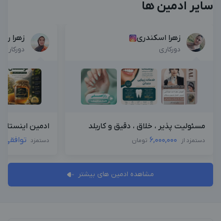
سایر ادمین ها
زهرا اسکندری
زهرا رس
دورکاری
دورکاری
مسئولیت پذیر ، خلاق ، دقیق و کاربلد
ادمین اینستاگرا
6,000,000
توافقی
دستمزد از
تومان
دستمزد
مشاهده ادمین های بیشتر