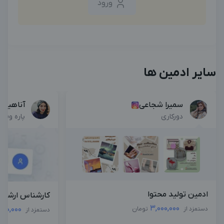
ورود
سایر ادمین ها
سمیرا شجاعی
آناهیتا
دورکاری
پاره وقت
ادمین تولید محتوا
کارشناس ارشد م
3,000,000
,500,000
دستمزد از
تومان
دستمزد از