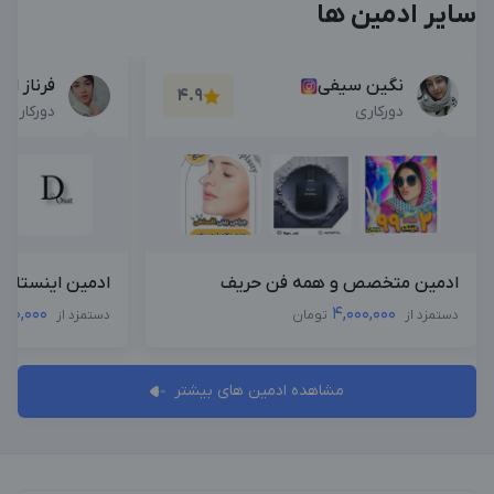
سایر ادمین ها
نگین سیفی
فرناز ام
4.9
دورکاری
دورکاری
ادمین متخصص و همه فن حریف
ادمین اینستاگرا
,000,000
4,000,000
دستمزد از
تومان
دستمزد از
مشاهده ادمین های بیشتر