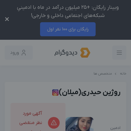
وبینار رایگان: +25 میلیون درآمد در ماه با ادمینیِ
شبکه‌های اجتماعی داخلی و خارجی!
×
رایگان برای 100 نفر اول
ورود
خانه
متخصص ها
روژین حیدری(میلان)
آگهی مورد
نظر منقضی
ادمین