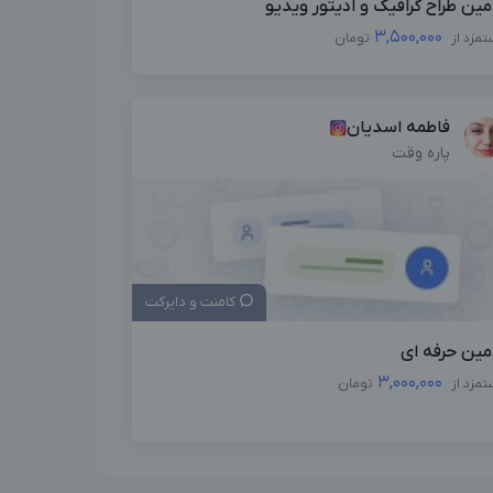
مین طراح گرافیک و ادیتور ویدیو
3,500,000
تمزد از
تومان
فاطمه اسدیان
پاره وقت
کامنت و دایرکت
مین حرفه ای
3,000,000
تمزد از
تومان