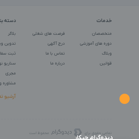
خدمات
دسته بن
متخصصان
فرصت های شغلی
بلاگر
دوره های آموزشی
درج آگهی
تدوین وی
وبلاگ
تماس با ما
ثبت سفا
قوانین
درباره ما
سناریو ن
مجری
مشاوره و 
آرشیو ت
تمامی حقوق برای
محفوظ است
دیدوگرام چیکار