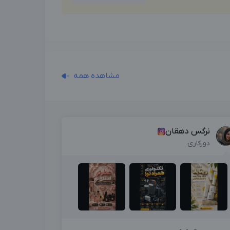
مشاهده همه
نرگس دهقان
دورکاری