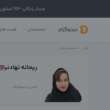
وبینار رایگان: +25 میلیون درآمد در ماه با ادمینیِ شبکه‌های اجتماعی داخلی و خارجی!
متخصصان
فرصت های
خانه
متخصص ها
ریحانه نهادنیا
ادمین اینستاگرام