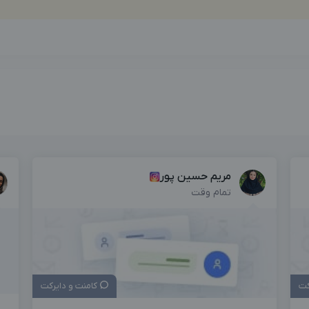
بزرگترین پیج ادمینی
بزرگترین کانال ادمینی
مریم حسین پور
تمام وقت
کت
کامنت و دایرکت