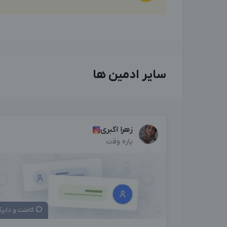
سایر ادمین ها
زهرا اکبری
پاره وقت
کامنت و دایر