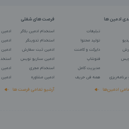
دی ادمین ها
فرصت های شغلی
تبلیغات
استخدام ادمین بلاگر
ادمین 
دیو
تولید محتوا
استخدام تدوینگر
ادمین ت
رش
دایرکت و کامنت
ادمین ثبت سفارش
ادمین 
ویس
فتوشاپ
ادمین سناریو نویس
استخدا
مدیریت کامل
استخدام مجری
ادمین 
برنامه‌ریزی
همه فن حریف
ادمین مشاوره
ادمین 
مامی ادمین‌ها
آرشیو تمامی فرصت ها