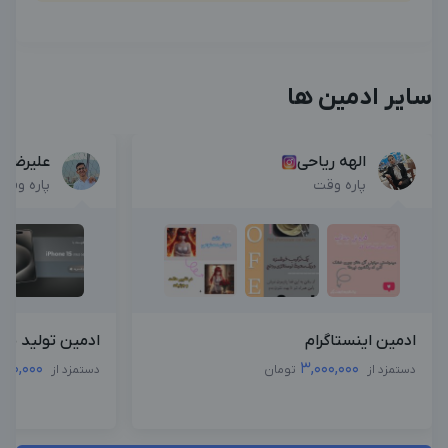
سایر ادمین ها
الهه ریاحی
علیرضا 
پاره وقت
پاره وقت
ادمین اینستاگرام
ادمین تولید محت
500,000
3,000,000
دستمزد از
تومان
دستمزد از