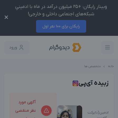
وبینار رایگان: +25 میلیون درآمد در ماه با ادمینیِ
شبکه‌های اجتماعی داخلی و خارجی!
×
رایگان برای 100 نفر اول
ورود
خانه
متخصص ها
زبیده آی‌پی
آگهی مورد
نظر منقضی
ادمین(دایرکت
، کامنت ،