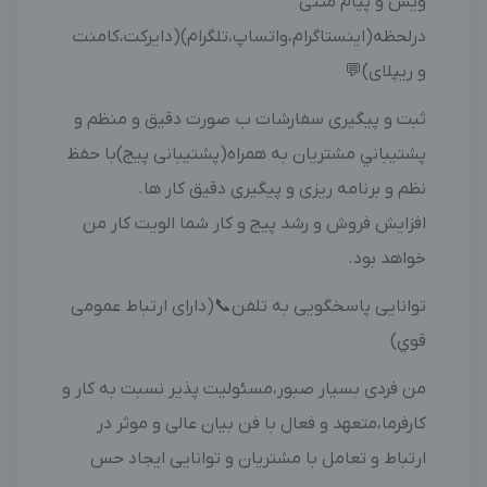
ویس و پیام متنی
درلحظه(اینستاگرام،واتساپ،تلگرام)(دایرکت،کامنت
و ریپلای)💬
ثبت و پیگیری سفارشات ب صورت دقیق و منظم و
پشتيباني مشتریان به همراه(پشتیبانی پیج)با حفظ
نظم و برنامه ریزی و پیگیری دقیق کار ها.
افزایش فروش و رشد پیج و کار شما الویت کار من
خواهد بود.
توانایی پاسخگویی به تلفن📞(دارای ارتباط عمومی
قوي)
من فردی بسیار صبور،مسئولیت پذیر نسبت به کار و
کارفرما،متعهد و فعال با فن بیان عالی و موثر در
ارتباط و تعامل با مشتریان و توانایی ایجاد حس