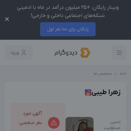
وبینار رایگان: +25 میلیون درآمد در ماه با ادمینیِ
شبکه‌های اجتماعی داخلی و خارجی!
×
رایگان برای 100 نفر اول
ورود
خانه
متخصص ها
زهرا طیبی
آگهی مورد
ادمین
نظر منقضی
مسئولیت