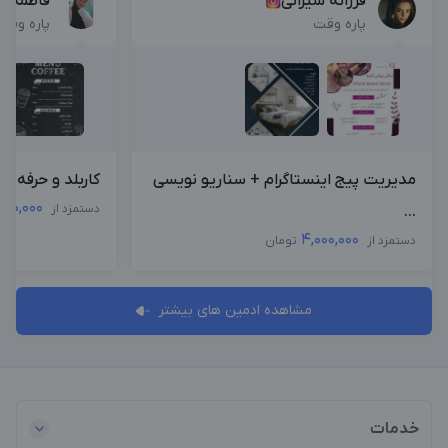
فرزانه شیرانی
فاطمه ح
پاره وقت
پاره وقت
مدیریت پیج اینستاگرام + سناریو نویسی
کاربلد و حرفه ای
000,000
دستمزد از
...
4,000,000
دستمزد از
تومان
مشاهده ادمین های بیشتر
خدمات