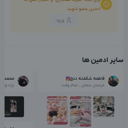
ادمین عضو شوید.
ورود
سایر ادمین ها
فاطمه شکفته دنج
محمد م
خراسان شمالی , تمام وقت
پاره وقت