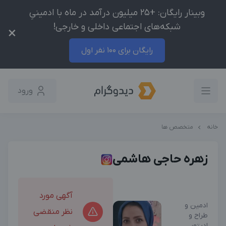
وبینار رایگان: +25 میلیون درآمد در ماه با ادمینیِ
شبکه‌های اجتماعی داخلی و خارجی!
×
رایگان برای 100 نفر اول
ورود
خانه
متخصص ها
زهره حاجی هاشمی
آگهی مورد
ادمین و
نظر منقضی
طراح و
ادیتور