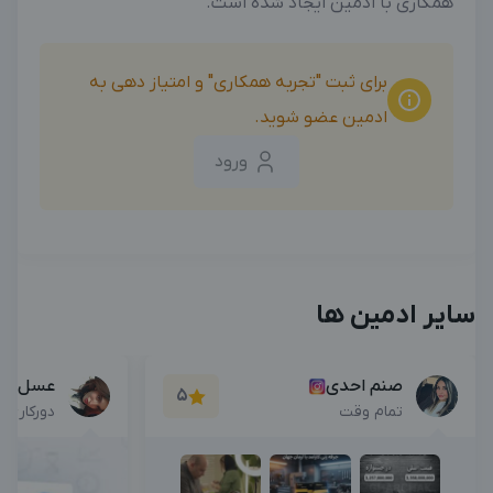
همکاری با ادمین ایجاد شده است.
برای ثبت "تجربه همکاری" و امتیاز دهی به
ادمین عضو شوید.
ورود
سایر ادمین ها
صنم احدی
عسل ده
5
تمام وقت
دورکاری