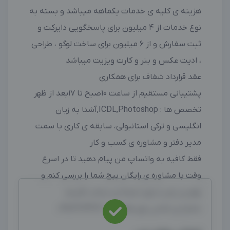
هزینه ی کلیه ی خدمات یکماهه میباشد و بسته به
نوع خدمات از 4 میلیون برای پاسخگویی دایرکت و
ثبت سفارش و از 6 میلیون برای ساخت لوگو ، طراحی
، ادیت عکس و بنر و کارت ویزیت میباشد
عقد قرارداد شفاف برای همکاری
پشتیبانی مستقیم از ساعت 10صبح تا 17بعد از ظهر
تخصص ها : ICDL,Photoshop,آشنا به زبان
انگلیسی و ترکی استانبولی، سابقه ی کاری با سمت
مدیر دفتر و مشاوره ی کسب و کار
فقط کافیه به واتساپ من پیام دهید تا در اسرع
وقت با مشاوره ی رایگان پیج شما را بررسی کنم و
بهترین پلن را برای نتیجه ی بیشتر بگیریم
شماره ی تماس برای همکاری :09904214463