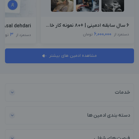
6 سال سابقه ادمینی | +۸۰ نمونه کار خا...
Asal dehdari
6,000,000
3
دستمزد از
تومان
دستمزد از
تومان
مشاهده ادمین های بیشتر
خدمات
دسته بندی ادمین ها
فرصت های شغلی