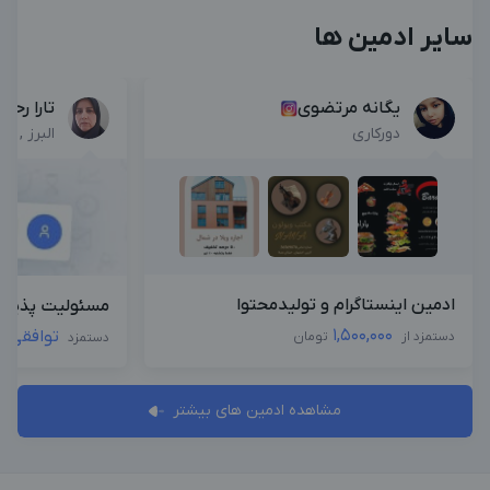
سایر ادمین ها
یگانه مرتضوی
تارا رحم
دورکاری
البرز , پ
ادمین اینستاگرام و تولیدمحتوا
مسئولیت پذیر و
1,500,000
توافقی
دستمزد از
تومان
دستمزد
مشاهده ادمین های بیشتر