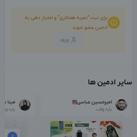
برای ثبت "تجربه همکاری" و امتیاز دهی به
ادمین عضو شوید.
ورود
سایر ادمین ها
امیرحسین عباسی
مینا بیا
پاره وقت
پاره وقت