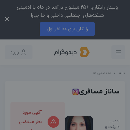
وبینار رایگان: +25 میلیون درآمد در ماه با ادمینیِ
شبکه‌های اجتماعی داخلی و خارجی!
×
رایگان برای 100 نفر اول
ورود
خانه
متخصص ها
ساناز مسافری
آگهی مورد
ادمین
نظر منقضی
دایرکت و