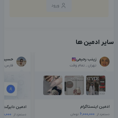
ورود
سایر ادمین ها
زینب رحیمی
حسین نی
تهران , تمام وقت
فارس , پ
ادمین اینستاگرام
ادمین دایرکت و
6,000,000
000,000
دستمزد از
تومان
دستمزد از