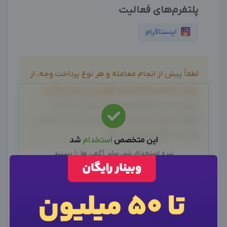
پلتفرم‌های فعالیت
اینستاگرام
لطفاً پیش از انجام معامله و هر نوع پرداخت وجه، از
صحت خدمات ارائه شده، اطمینان حاصل نمایید.
بدیهی است دیدوگرام هیچ نوع مسئولیتی در قبال
اظهارات آگهی نداشته و صحت موارد ذکر شده در آگهی، بر
عهده فرد آگهی دهنده می باشد.
این متخصص
استخدام
شد
نیرو استخدام شد، سایر آگهی ها را ببینید
سایر متخصصین
تجربه همکاری خود با این ادمین "سونیا طایی"
×
ورود به حساب کاربری
×
اطلاعات تماس
را با ما به اشتراک بگذارید
×
وارد حساب کاربری شوید
خواهشمندیم برای ارتباط با ادمین از طریق واتساپ یا