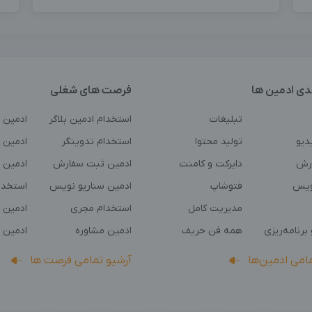
دی ادمین ها
فرصت های شغلی
تبلیغات
استخدام ادمین بلاگر
ادمین 
دیو
تولید محتوا
استخدام تدوینگر
ادمین ت
رش
دایرکت و کامنت
ادمین ثبت سفارش
ادمین 
ویس
فتوشاپ
ادمین سناریو نویس
استخدا
مدیریت کامل
استخدام مجری
ادمین 
برنامه‌ریزی
همه فن حریف
ادمین مشاوره
ادمین 
مامی ادمین‌ها
آرشیو تمامی فرصت ها