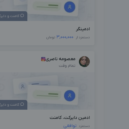
کامنت و دایر
ادمینگر
3,000,000
دستمزد از
تومان
معصومه ناصری
تمام وقت
کامنت و دایر
ادمين دايركت، كامنت
توافقی
دستمزد