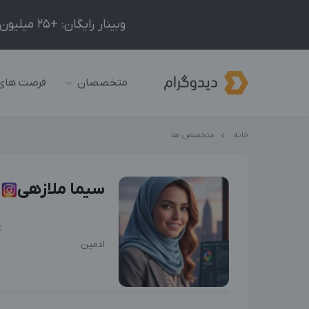
وبینار رایگان: +25 میلیون درآمد در ماه با ادمینیِ شبکه‌های اجتماعی داخلی و خارجی!
متخصصان
فرصت های
خانه
متخصص ها
سیما ملازهی
ادمین