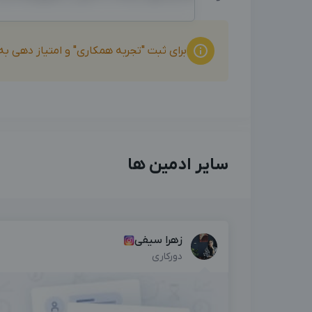
برای ثبت "تجربه همکاری" و امتیاز دهی ب
سایر ادمین ها
زهرا سیفی
دورکاری