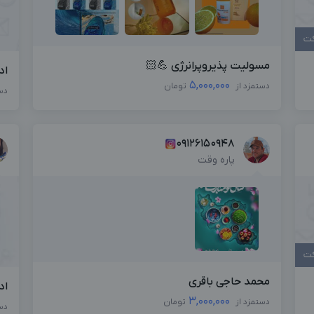
کت
مسولیت پذیروپرانرژی 💪🏻
اد
5,000,000
دستمزد از
تومان
دس
09126150948
پاره وقت
کت
محمد حاجی باقری
اد
3,000,000
دستمزد از
تومان
دس