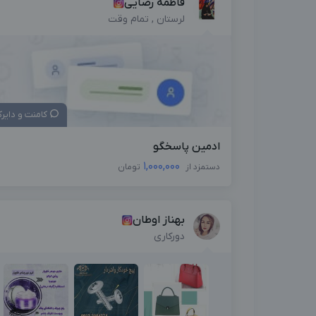
فاطمه رضایی
لرستان , تمام وقت
کامنت و دایر
ادمین پاسخگو
1,000,000
دستمزد از
تومان
بهناز اوطان
دورکاری