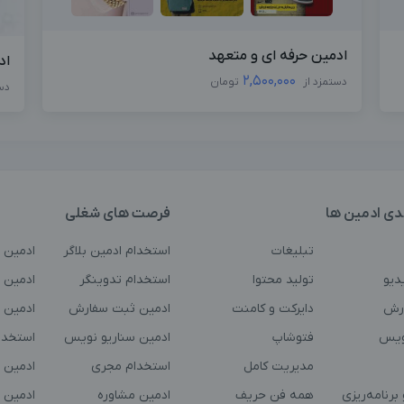
ادمین حرفه ای و متعهد
اد
2,500,000
دستمزد از
تومان
دس
دی ادمین ها
فرصت های شغلی
تبلیغات
استخدام ادمین بلاگر
ادمین 
دیو
تولید محتوا
استخدام تدوینگر
ادمین ت
رش
دایرکت و کامنت
ادمین ثبت سفارش
ادمین 
ویس
فتوشاپ
ادمین سناریو نویس
استخدا
مدیریت کامل
استخدام مجری
ادمین 
برنامه‌ریزی
همه فن حریف
ادمین مشاوره
ادمین 