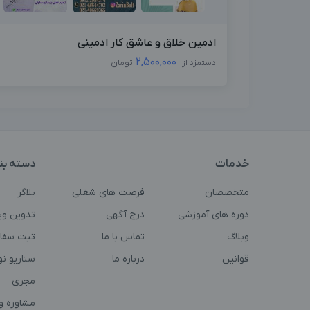
ادمین خلاق و عاشق کار ادمینی
2,500,000
دستمزد از
تومان
خدمات
دسته بن
متخصصان
فرصت های شغلی
بلاگر
دوره های آموزشی
درج آگهی
تدوین وی
وبلاگ
تماس با ما
ثبت سفا
قوانین
درباره ما
سناریو ن
مجری
مشاوره و 