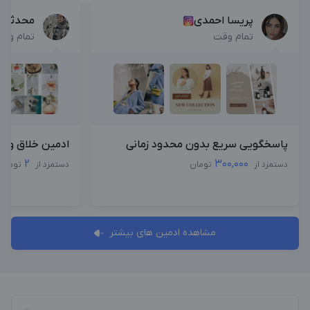
پریسا احمدی
محدثه 
تمام وقت
تمام وق
پاسخگویی سریع بدون محدود زمانی
ادمین خلاق و حر
2
300,000
دستمزد از
تومان
دستمزد از
تومان
مشاهده ادمین های بیشتر