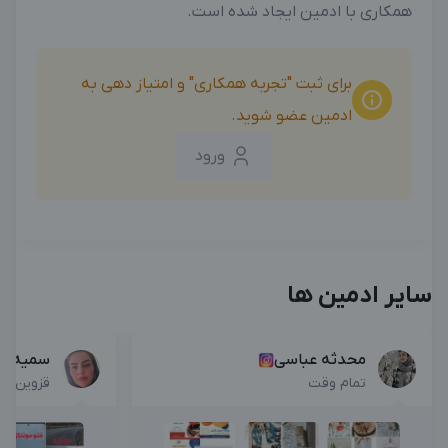
همکاری با ادمین ایجاد شده است.
برای ثبت "تجربه همکاری" و امتیاز دهی به
ادمین عضو شوید.
ورود
سایر ادمین ها
محدثه عباسی
سمیه فر
تمام وقت
قزوین , پ