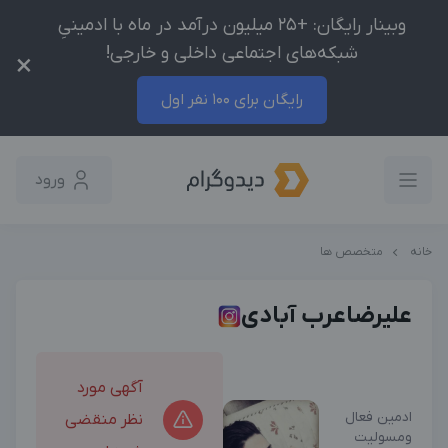
وبینار رایگان: +25 میلیون درآمد در ماه با ادمینیِ
شبکه‌های اجتماعی داخلی و خارجی!
×
رایگان برای 100 نفر اول
ورود
خانه
متخصص ها
علیرضاعرب آبادی
آگهی مورد
ادمین فعال
نظر منقضی
ومسولیت