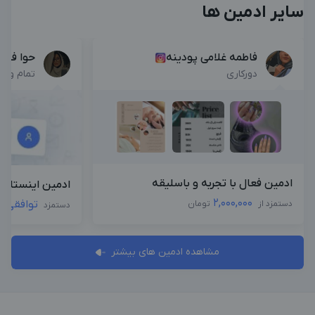
سایر ادمین ها
فاطمه غلامی پودینه
حوا فیا
دورکاری
تمام وق
ادمین فعال با تجربه و باسلیقه
ادمین اینستاگرا
2,000,000
توافقی
دستمزد از
تومان
دستمزد
مشاهده ادمین های بیشتر