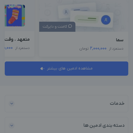
کامنت و دایرکت
متعهد ، وقت ش
سما
000,000
2,000,000
دستمزد از
دستمزد از
تومان
مشاهده ادمین های بیشتر
خدمات
دسته بندی ادمین ها