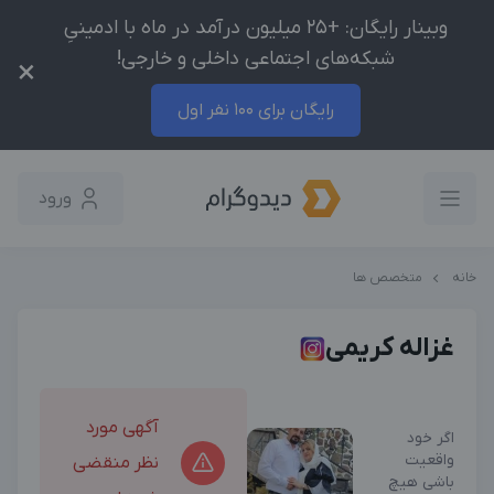
وبینار رایگان: +25 میلیون درآمد در ماه با ادمینیِ
شبکه‌های اجتماعی داخلی و خارجی!
×
رایگان برای 100 نفر اول
ورود
خانه
متخصص ها
غزاله کریمی
آگهی مورد
اگر خود
واقعیت
نظر منقضی
باشی هیچ