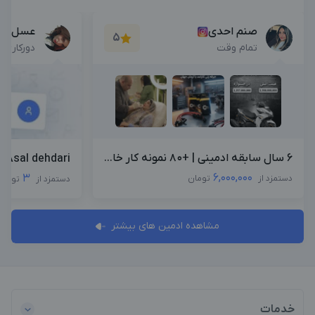
صنم احدی
عسل ده
5
تمام وقت
دورکاری
6 سال سابقه ادمینی | +۸۰ نمونه کار خا...
Asal dehdari
6,000,000
3
دستمزد از
تومان
دستمزد از
تومان
مشاهده ادمین های بیشتر
خدمات