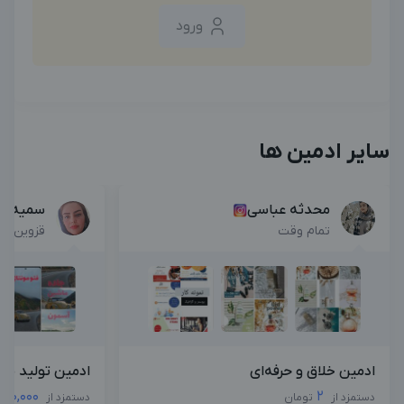
ورود
سایر ادمین ها
محدثه عباسی
سمیه فر
تمام وقت
قزوین , پ
ادمین خلاق و حرفه‌ای
ادمین تولید محت
000,000
2
دستمزد از
تومان
دستمزد از