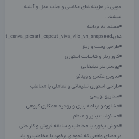
جویی در هزینه های عکاسی و جذب مدل و آتلیه
میشه…
◾️مسلط به برنامه
های:inshot_canva_picsart_capcut_viva_vllo_vn_snapseed
◾️طراحی پست و ریلز
◾️کاور ریلز و هایلایت استوری
◾️پوستر،بنر تبلیغاتی
◾️تدوین عکس و ویدئو
◾️طراحی استوری تبلیغاتی و تعاملی با مخاطب
◾️سناریو نویسی
◾️مشاوره و برنامه ریزی و روحیه همکاری گروهی
◾️مسئولیت پذیر و منظم
◾️خوش برخورد با مخاطب و سابقه فروش و کار حتی
در فضای واقعی که نحوه ی برخورد با مخاطب رو یاد