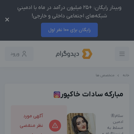
وبینار رایگان: +25 میلیون درآمد در ماه با ادمینیِ
شبکه‌های اجتماعی داخلی و خارجی!
×
رایگان برای 100 نفر اول
ورود
خانه
متخصص ها
مبارکه سادات خاکپور
سلام🦋
آگهی مورد
ادمین
نظر منقضی
مسلط به
اینستاگرام و