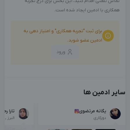
تماس تلفنی اقدام کنید، این بخش برای درج تجربه
بزرگترین پیج ادمینی
بزرگترین کانال ادمینی
همکاری با ادمین ایجاد شده است.
برای ثبت "تجربه همکاری" و امتیاز دهی به
ادمین عضو شوید.
ورود
سایر ادمین ها
یگانه مرتضوی
تارا رحم
دورکاری
البرز , پ