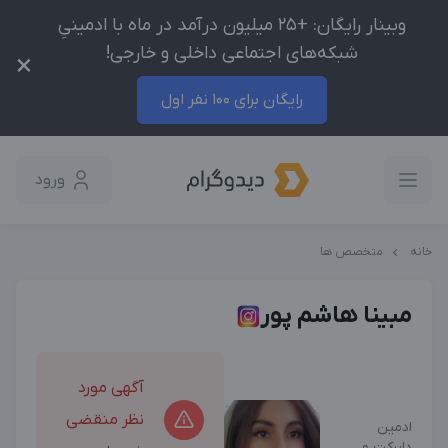
وبینار رایگان: +25 میلیون درآمد در ماه با ادمینیِ
شبکه‌های اجتماعی داخلی و خارجی!
×
رایگان برای 100 نفر اول
ورود
خانه
متخصص ها
مبینا هاشم پور
آگهی مورد
نظر منقضی
ادمین
دایرکت و