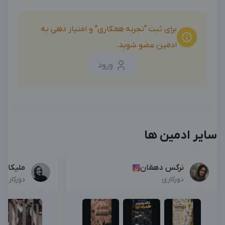
بزرگترین پیج ادمینی
بزرگترین کانال ادمینی
برای ثبت "تجربه همکاری" و امتیاز دهی به
ادمین عضو شوید.
ورود
سایر ادمین ها
نرگس دهقان
ملیکا اک
دورکاری
دورکاری