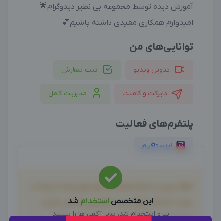
آموزش دیده توسط مجموعه بی نظیر دیدوگرام🌟
امیدوارم همکاری مفیدی داشته باشیم💕
توانایی‌های من
تدوین ویدیو
ثبت سفارش
دایرکت و کامنت
مدیریت کامل
پلتفرم‌های فعالیت
اینستاگرام
لطفاً پیش از انجام معامله و هر نوع پرداخت وجه، از
این متخصص
استخدام
شد
صحت خدمات ارائه شده، اطمینان حاصل نمایید.
نیرو استخدام شد، سایر آگهی ها را ببینید
بدیهی است دیدوگرام هیچ نوع مسئولیتی در قبال