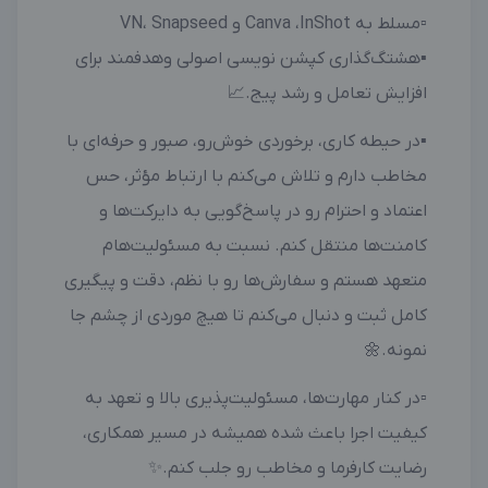
▫️مسلط به Canva ،InShot و VN، Snapseed
▪️هشتگ‌گذاری کپشن نویسی اصولی وهدفمند برای
افزایش تعامل و رشد پیج.📈
▪️در حیطه کاری، برخوردی خوش‌رو، صبور و حرفه‌ای با
مخاطب دارم و تلاش می‌کنم با ارتباط مؤثر، حس
اعتماد و احترام رو در پاسخ‌گویی به دایرکت‌ها و
کامنت‌ها منتقل کنم. نسبت به مسئولیت‌هام
متعهد هستم و سفارش‌ها رو با نظم، دقت و پیگیری
کامل ثبت و دنبال می‌کنم تا هیچ موردی از چشم جا
نمونه.🌼
▫️در کنار مهارت‌ها، مسئولیت‌پذیری بالا و تعهد به
کیفیت اجرا باعث شده همیشه در مسیر همکاری،
رضایت کارفرما و مخاطب رو جلب کنم.✨