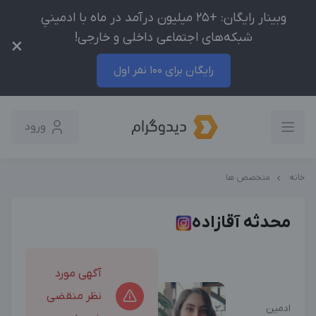
وبینار رایگان: +25 میلیون درآمد در ماه با ادمینیِ
شبکه‌های اجتماعی داخلی و خارجی!
×
رایگان برای 100 نفر اول
ورود
خانه
متخصص ها
محدثه آقازاده
آگهی مورد
نظر منقضی
ادمین