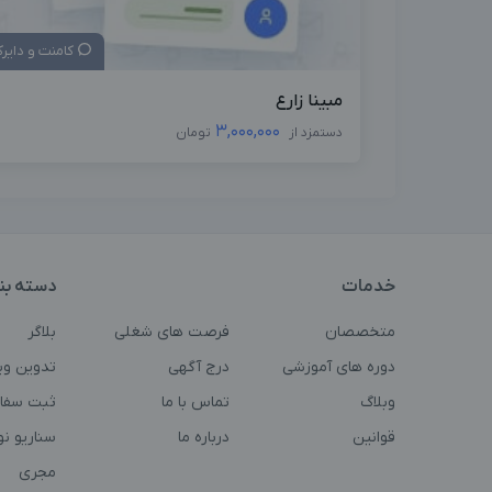
کامنت و دایر
مبینا زارع
3,000,000
دستمزد از
تومان
خدمات
دسته بن
متخصصان
فرصت های شغلی
بلاگر
دوره های آموزشی
درج آگهی
تدوین وی
وبلاگ
تماس با ما
ثبت سفا
قوانین
درباره ما
سناریو ن
مجری