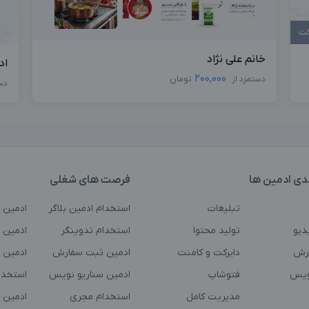
کت
خانم علی نژاد
اد
200,000
دستمزد از
تومان
دس
دی ادمین ها
فرصت های شغلی
تبلیغات
استخدام ادمین بلاگر
ادمین 
دیو
تولید محتوا
استخدام تدوینگر
ادمین ت
رش
دایرکت و کامنت
ادمین ثبت سفارش
ادمین 
ویس
فتوشاپ
ادمین سناریو نویس
استخدا
مدیریت کامل
استخدام مجری
ادمین 