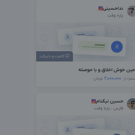
نداحسینی
پاره وقت
کامنت و دایرکت
مین خوش اخلاق و با حوصله
2,000,000
تمزد از
تومان
حسین نیکنام
فارس , پاره وقت