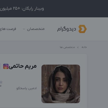
وبینار رایگان: +25 میلیون درآمد در ماه با ادمینیِ شبکه‌های اجتماعی داخلی و خارجی!
متخصصان
فرصت های
خانه
متخصص ها
مریم حاتمی
فع
ادمین پاسخگو