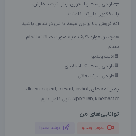
🔵طراحی پست و استوری، ریلز، ثبت سفارش،
پاسخگویی دایرکت کامنت
اگه فروش بالا براتون مهمه با من در تماس باشید
همچنین موارد ذکرشده به صورت جداگانه انجام
میدم
🟧ادیت ویدیو
🟧طراحی پست تک اسلایدی
🟧طراحی بنرتبلیغاتی
به برنامه های vllo, vn, capcut, picsart, inshot,
pixellab, kinemasterاشنایی کامل دارم
توانایی‌های من
تدوین ویدیو
تولید محتوا