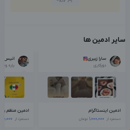
سایر ادمین ها
سارا زبیری
انیس ا
دورکاری
پاره وقت
ادمین اینستاگرام
ادمین منظم و م
000,000
1,000,000
دستمزد از
تومان
دستمزد از