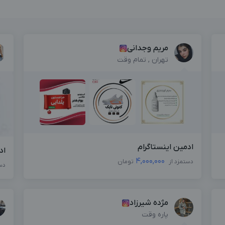
مریم وجدانی
تهران , تمام وقت
ادمین اینستاگرام
اد
4,000,000
دستمزد از
تومان
دس
مژده شیرزاد
پاره وقت