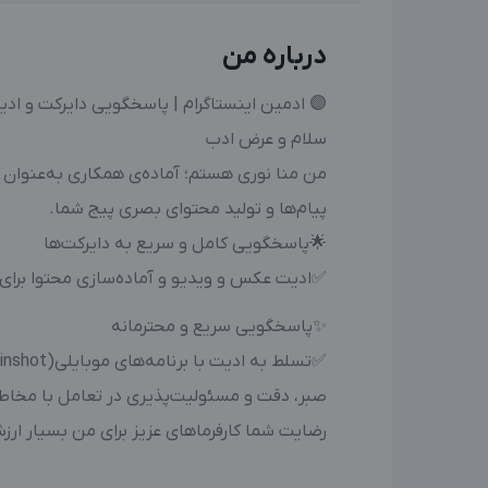
درباره من
🟣 ادمین اینستاگرام | پاسخگویی دایرکت و ا
سلام و عرض ادب
من منا نوری هستم؛ آماده‌ی همکاری به‌عنوان ا
پیام‌ها و تولید محتوای بصری پیج شما.
🌟پاسخگویی کامل و سریع به دایرکت‌ها
✅ادیت عکس و ویدیو و آماده‌سازی محتوا برا
✨پاسخگویی سریع و محترمانه
✅تسلط به ادیت با برنامه‌های موبایلی(inshot وcapcutوPixelab)
صبر، دقت و مسئولیت‌پذیری در تعامل با مخا
رضایت شما کارفرماهای عزیز برای من بسیار ار