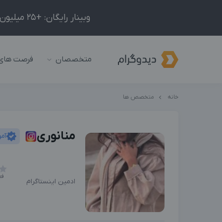
وبینار رایگان: +25 میلیون درآمد در ماه با ادمینیِ شبکه‌های اجتماعی داخلی و خارجی!
متخصصان
فرصت های
خانه
متخصص ها
منانوری
آمو
فع
ادمین اینستاگرام