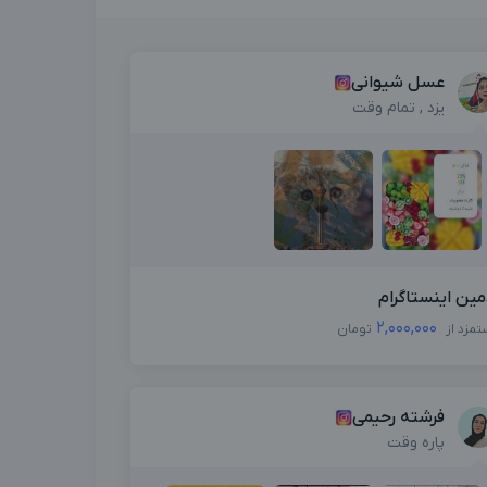
عسل شیوانی
یزد , تمام وقت
مین اینستاگرام
2,000,000
تمزد از
تومان
فرشته رحیمی
پاره وقت