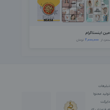
مین اینستاگرام
2,000,000
تمزد از
تومان
تبلیغات
ولید محتوا
دایرکت
م فتوشاپ کار