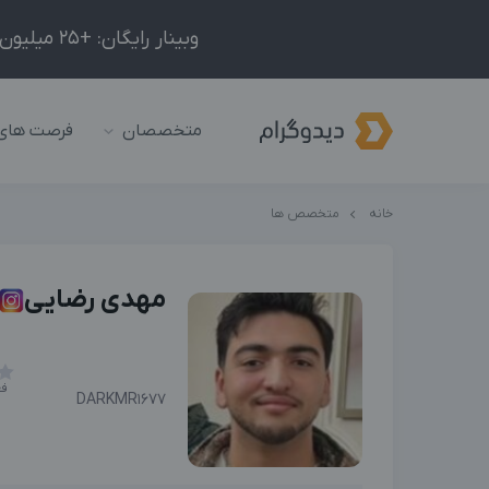
وبینار رایگان: +25 میلیون درآمد در ماه با ادمینیِ شبکه‌های اجتماعی داخلی و خارجی!
متخصصان
فرصت های
خانه
متخصص ها
مهدی رضایی
فع
DARKMR1677