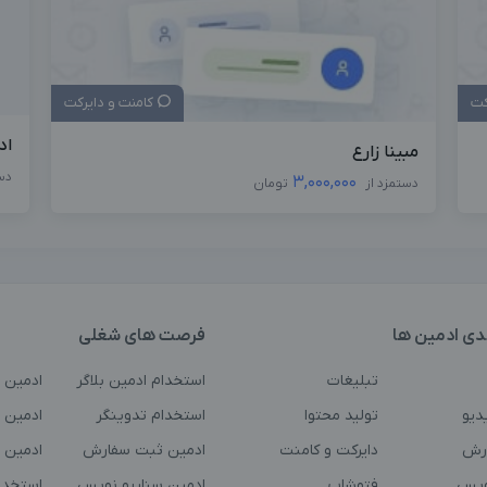
کت
کامنت و دایرکت
اد
مبینا زارع
دس
3,000,000
دستمزد از
تومان
دی ادمین ها
فرصت های شغلی
تبلیغات
استخدام ادمین بلاگر
ادمین 
دیو
تولید محتوا
استخدام تدوینگر
ادمین ت
رش
دایرکت و کامنت
ادمین ثبت سفارش
ادمین 
ویس
فتوشاپ
ادمین سناریو نویس
استخدا