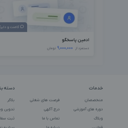
کامنت و دایر
ادمین پاسخگو
9,000,000
دستمزد از
تومان
خدمات
دسته بن
متخصصان
فرصت های شغلی
بلاگر
دوره های آموزشی
درج آگهی
تدوین وی
وبلاگ
تماس با ما
ثبت سفا
قوانین
درباره ما
سناریو ن