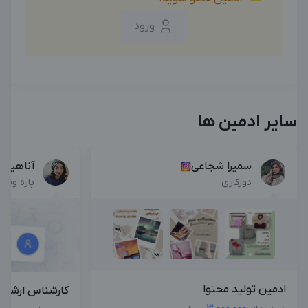
ورود
سایر ادمین ها
سمیرا شجاعی
آناهیتا
دورکاری
پاره وقت
ادمین تولید محتوا
کارشناس ارشد م