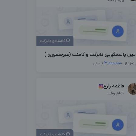
کامنت و دایرکت
مین پاسخگویی دایرکت و کامنت (غیرحضوری )
3,000,000
تمزد از
تومان
فاطمه زارع
تمام وقت
کامنت و دایرکت