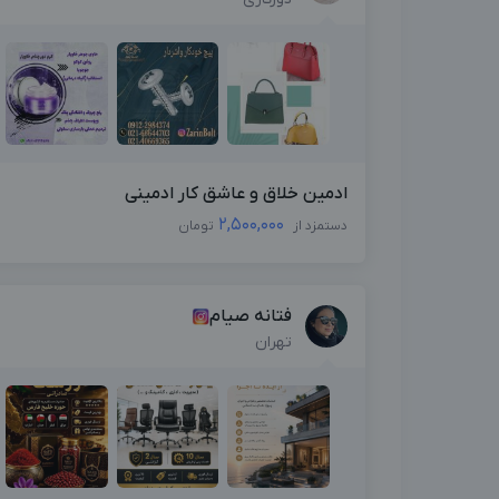
ادمین خلاق و عاشق کار ادمینی
2,500,000
دستمزد از
تومان
فتانه صیام
تهران