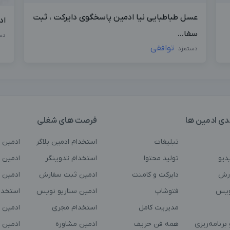
عسل طباطبایی نیا ادمین پاسخگوی دایرکت ، ثبت
اد
سفا...
دس
توافقی
دستمزد
دی ادمین ها
فرصت های شغلی
تبلیغات
استخدام ادمین بلاگر
ادمین 
دیو
تولید محتوا
استخدام تدوینگر
ادمین ت
رش
دایرکت و کامنت
ادمین ثبت سفارش
ادمین 
ویس
فتوشاپ
ادمین سناریو نویس
استخدا
مدیریت کامل
استخدام مجری
ادمین 
برنامه‌ریزی
همه فن حریف
ادمین مشاوره
ادمین 