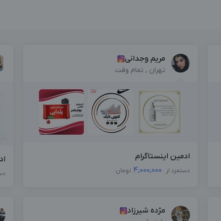
مریم وجدانی
تهران , تمام وقت
ادمین اینستاگرام
اد
4,000,000
دستمزد از
تومان
دس
مژده شیرزاد