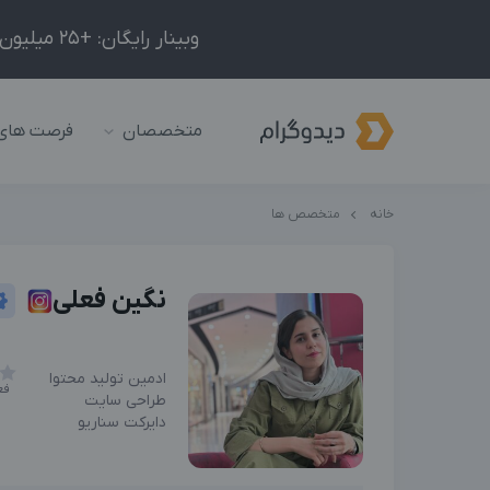
وبینار رایگان: +25 میلیون درآمد در ماه با ادمینیِ شبکه‌های اجتماعی داخلی و خارجی!
متخصصان
فرصت های
خانه
متخصص ها
نگین فعلی
ادمین تولید محتوا
فع
طراحی سایت
دایرکت سناریو