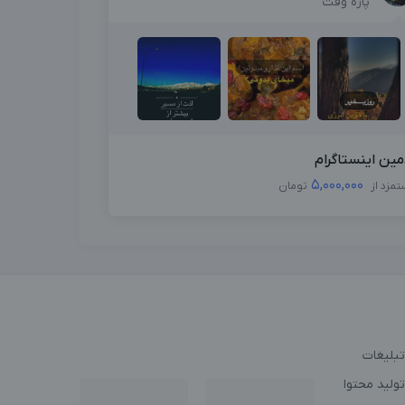
پاره وقت
مین اینستاگرام
5,000,000
تمزد از
تومان
تبلیغات
ولید محتوا