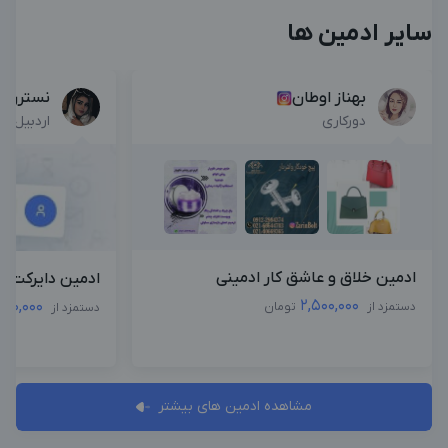
سایر ادمین ها
بهناز اوطان
نسترن ا
دورکاری
اردبیل , 
ادمین خلاق و عاشق کار ادمینی
ادمین دایرکت 
2,500,000
000,000
دستمزد از
تومان
دستمزد از
مشاهده ادمین های بیشتر