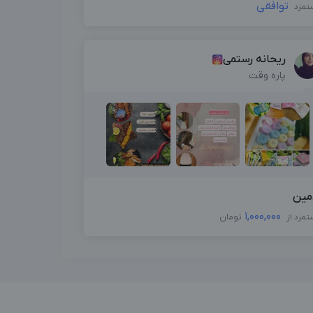
توافقی
تمزد
ریحانه رستمی
پاره وقت
مین
1,000,000
تمزد از
تومان