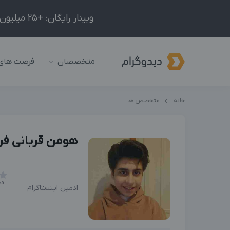
وبینار رایگان: +25 میلیون درآمد در ماه با ادمینیِ شبکه‌های اجتماعی داخلی و خارجی!
متخصصان
فرصت های
خانه
متخصص ها
هومن قربانی فر
فع
ادمین اینستاگرام