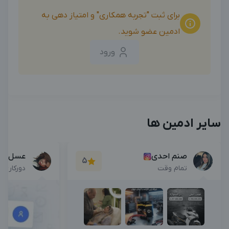
برای ثبت "تجربه همکاری" و امتیاز دهی به
ادمین عضو شوید.
ورود
سایر ادمین ها
صنم احدی
عسل ده
5
تمام وقت
دورکاری