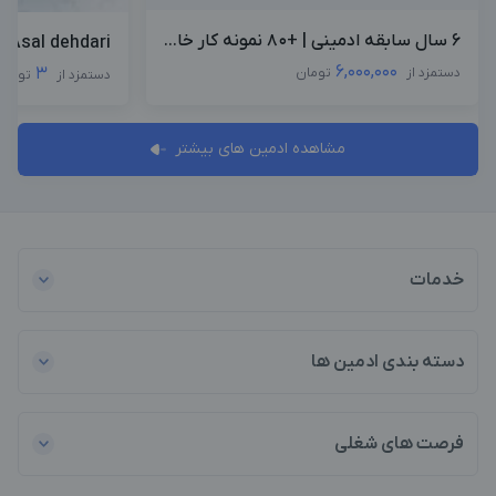
6 سال سابقه ادمینی | +۸۰ نمونه کار خا...
Asal dehdari
6,000,000
3
دستمزد از
تومان
دستمزد از
تومان
مشاهده ادمین های بیشتر
خدمات
دسته بندی ادمین ها
فرصت های شغلی