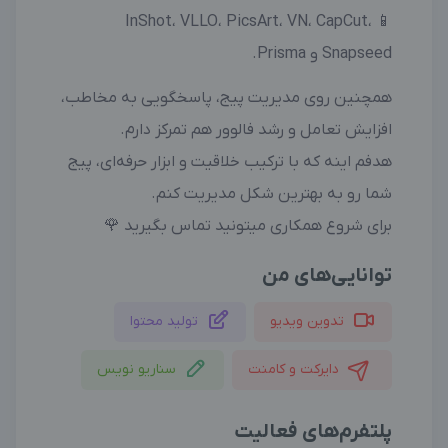
📱 InShot، VLLO، PicsArt، VN، CapCut،
Snapseed و Prisma.
همچنین روی مدیریت پیج، پاسخگویی به مخاطب،
افزایش تعامل و رشد فالوور هم تمرکز دارم.
هدفم اینه که با ترکیب خلاقیت و ابزار حرفه‌ای، پیج
شما رو به بهترین شکل مدیریت کنم.
برای شروع همکاری میتونید تماس بگیرید 🌹
توانایی‌های من
تدوین ویدیو
تولید محتوا
دایرکت و کامنت
سناریو نویس
پلتفرم‌های فعالیت