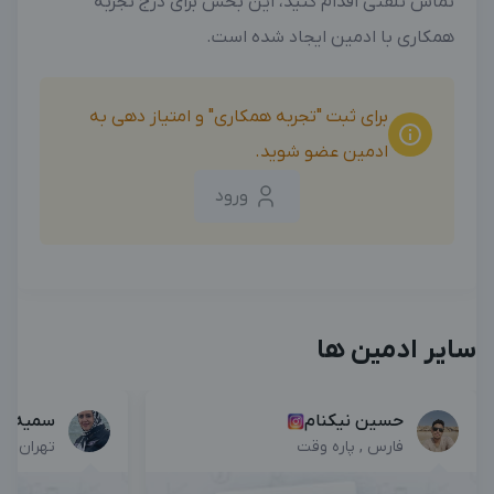
تماس تلفنی اقدام کنید، این بخش برای درج تجربه
بزرگترین پیج ادمینی
بزرگترین کانال ادمینی
همکاری با ادمین ایجاد شده است.
برای ثبت "تجربه همکاری" و امتیاز دهی به
ادمین عضو شوید.
ورود
سایر ادمین ها
حسین نیکنام
سمیه نو
فارس , پاره وقت
تهران , پ