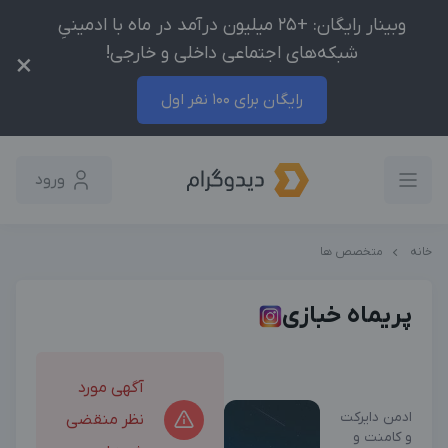
وبینار رایگان: +25 میلیون درآمد در ماه با ادمینیِ
شبکه‌های اجتماعی داخلی و خارجی!
×
رایگان برای 100 نفر اول
ورود
خانه
متخصص ها
پریماه خبازی
آگهی مورد
ادمن دایرکت
نظر منقضی
و کامنت و