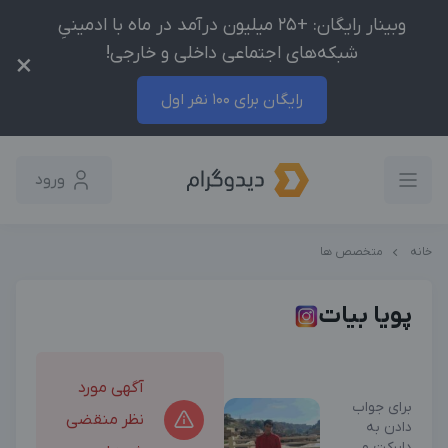
وبینار رایگان: +25 میلیون درآمد در ماه با ادمینیِ
شبکه‌های اجتماعی داخلی و خارجی!
×
رایگان برای 100 نفر اول
ورود
خانه
متخصص ها
پویا بیات
آگهی مورد
برای جواب
نظر منقضی
دادن به
دایرکت و