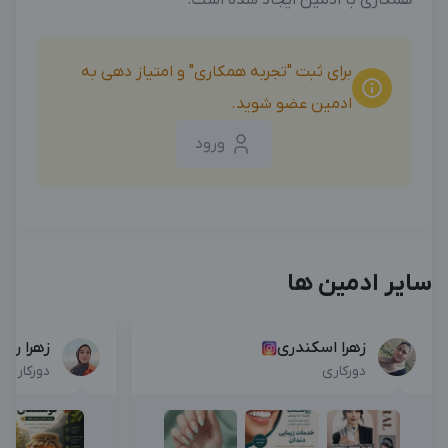
همکاری با ادمین ایجاد شده است.
برای ثبت "تجربه همکاری" و امتیاز دهی به
ادمین عضو شوید.
ورود
سایر ادمین ها
زهرا اسکندری
زهرا رس
دورکاری
دورکاری