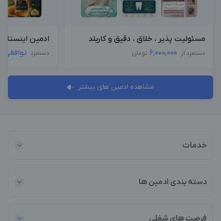
مسئولیت پذیر ، خلاق ، دقیق و کاربلد
ادمین اینستاگرا
6,000,000
توافقی
دستمزد از
تومان
دستمزد
مشاهده ادمین های بیشتر
خدمات
دسته بندی ادمین ها
فرصت های شغلی